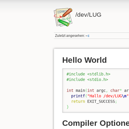
/dev/LUG
Zuletzt angesehen:
c
•
Hello World
#include <stdlib.h>
#include <stdio.h>
int
 main
(
int
 argc
,
char
*
 ar
printf
(
"Hallo /dev/LUG
\n
"
return
 EXIT_SUCCESS
;
}
Compiler Option