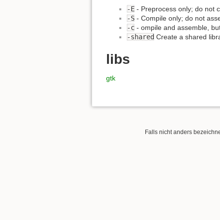
-E
- Preprocess only; do not c
-S
- Compile only; do not asse
-c
- ompile and assemble, but 
-shared
Create a shared libra
libs
gtk
Falls nicht anders bezeichnet