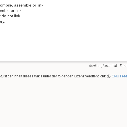
ompile, assemble or link.
mble or link.
do not link.
ry.
dev/lang/c/start.txt
· Zule
, ist der Inhalt dieses Wikis unter der folgenden Lizenz veröffentlicht:
GNU Free