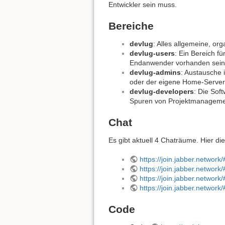
Entwickler sein muss.
Bereiche
devlug
: Alles allgemeine, o
devlug-users
: Ein Bereich f
Endanwender vorhanden sein 
devlug-admins
: Austausche 
oder der eigene Home-Server
devlug-developers
: Die Sof
Spuren von Projektmanagemen
Chat
Es gibt aktuell 4 Chaträume. Hier di
https://join.jabber.netwo
https://join.jabber.netwo
https://join.jabber.netwo
https://join.jabber.netwo
Code