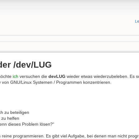
Le
der /dev/LUG
möchte
ich
versuchen die
devLUG
wieder etwas wiederzubeleben. Es so
g
von GNU/Linux Systemen / Programmen konzentrieren.
h zu beteiligen
zu helfen
 denn dieses Problem lösen?“
as reine programmieren. Es gibt viel Aufgabe, bei denen man nicht pro