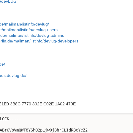
rg/devLUG
n.de/mailman/listinfo/devlug/
n.de/mailman/listinfo/devlug-users
lin.de/mailman/listinfo/devlug-admins
pberlin.de/mailman/listinfo/devlug-developers
de/
ads.devlug.de/
B 51E0 3B8C 7770 802E C02E 1A02 479E
LOCK-----

ABr6VoVmQWT8YShQ2pLjw0j8hrCLIdRBcYeZ2
