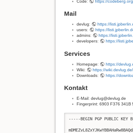
Code:
https://codeberg.o
Mail
devlug:
https://listi.jpberli
users:
https://listi.jpberli
admins:
https://listi.jpber
developers:
https://listi.j
Services
Homepage:
https://devlug.
Wiki:
https://wiki.devlug.de/
Downloads:
https://downlo
Kontakt
E-Mail: devlug@devlug.de
Fingerprint: 6903 F376 341
-----BEGIN PGP PUBLIC KEY B
mDMEZvL8ZxYJKwYBBAHaRw8BAQd