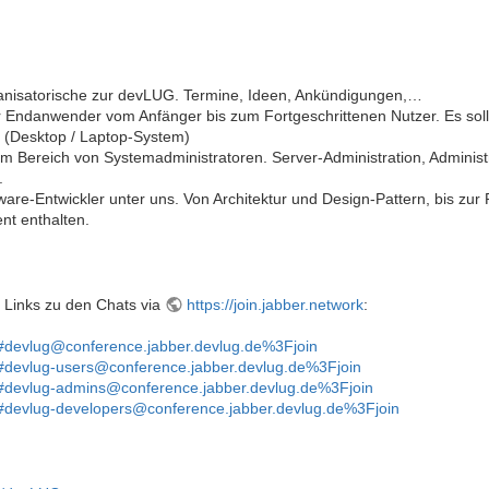
rganisatorische zur devLUG. Termine, Ideen, Ankündigungen,…
ür Endanwender vom Anfänger bis zum Fortgeschrittenen Nutzer. Es sol
(Desktop / Laptop-System)
im Bereich von Systemadministratoren. Server-Administration, Adminis
.
tware-Entwickler unter uns. Von Architektur und Design-Pattern, bis z
t enthalten.
e Links zu den Chats via
https://join.jabber.network
:
rk/#devlug@conference.jabber.devlug.de%3Fjoin
rk/#devlug-users@conference.jabber.devlug.de%3Fjoin
rk/#devlug-admins@conference.jabber.devlug.de%3Fjoin
rk/#devlug-developers@conference.jabber.devlug.de%3Fjoin