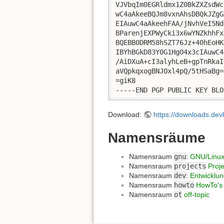
VJVbqIm0EGRldmx1Z0BkZXZsdWc
wC4aAkeeBQJm8vxnAhsDBQkJZgG
EIAuwC4aAkeehFAA/jNvhVeI5Nd
BParenjEXPWyCki3x6wYNZkhhFx
BQEBB0DRM58hSZT76Jz+40hEoHK
IBYhBGkD83Y0G1HgO4x3cIAuwC4
/AiDXuA+cI3alyhLeB+gpTnRkaI
aVQpkqxogBNJOxl4pQ/5tHSaBg==
=giK8

-----END PGP PUBLIC KEY BLO
Download:
https://downloads.de
Namensräume
Namensraum
gnu
:
GNU/Linu
Namensraum
projects
Proj
Namensraum
dev
:
Entwicklu
Namensraum
howto
HowTo's
Namensraum
ot
off-topic