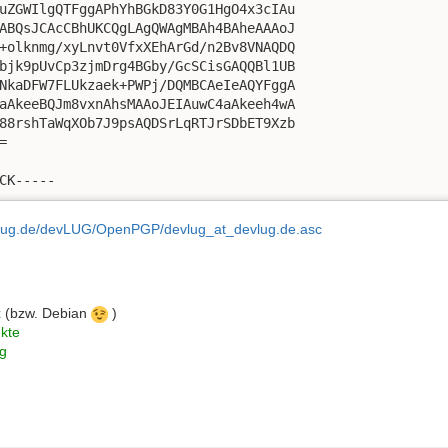
uZGWIlgQTFggAPhYhBGkD83Y0G1HgO4x3cIAu

ABQsJCAcCBhUKCQgLAgQWAgMBAh4BAheAAAoJ

+olknmg/xyLnvt0VfxXEhArGd/n2Bv8VNAQDQ

bjk9pUvCp3zjmDrg4BGby/GcSCisGAQQBl1UB

NkaDFW7FLUkzaek+PWPj/DQMBCAeIeAQYFggA

aAkeeBQJm8vxnAhsMAAoJEIAuwC4aAkeeh4wA

88rshTaWqXOb7J9psAQDSrLqRTJrSDbET9Xzb



CK-----
vlug.de/devLUG/OpenPGP/devlug_at_devlug.de.asc
x
(bzw. Debian
)
ekte
ng